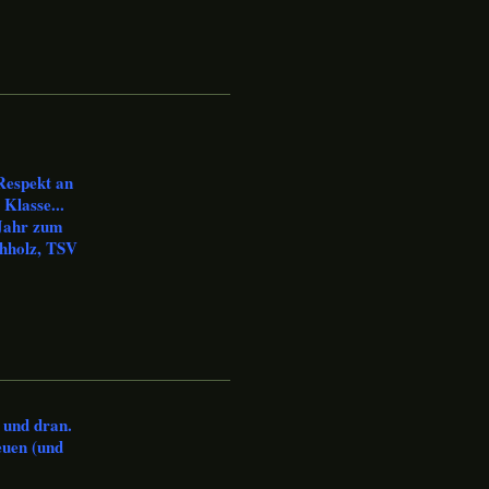
 Respekt an
Klasse...
 Jahr zum
chholz, TSV
 und dran.
euen (und