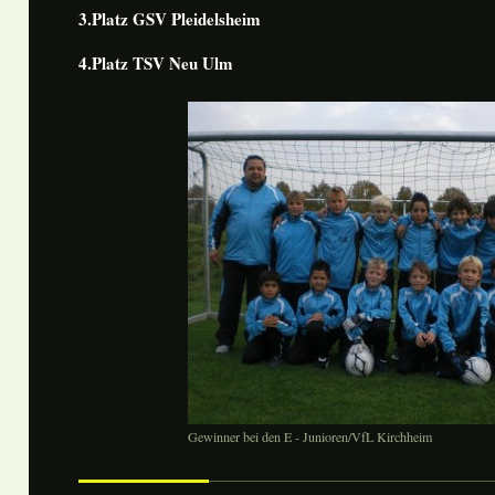
3.Platz GSV Pleidelsheim
4.Platz TSV Neu Ulm
Gewinner bei den E - Junioren/VfL Kirchheim