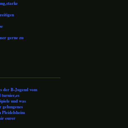
ung,starke
zeitigen
be
mer gerne zu
gs der B-Jugend vom
 turnier,es
 Spiele und was
r gelungenes
 Pleidelsheim
ir eurer