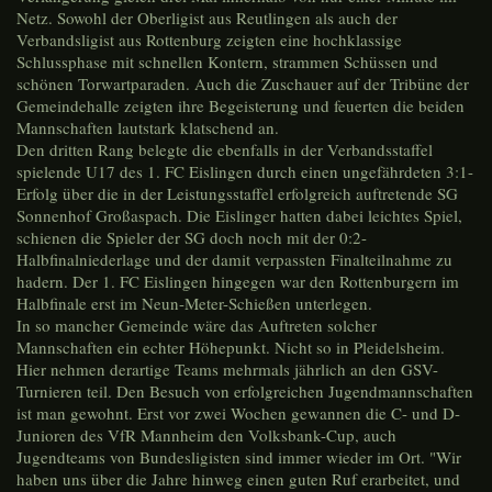
Netz. Sowohl der Oberligist aus Reutlingen als auch der
Verbandsligist aus Rottenburg zeigten eine hochklassige
Schlussphase mit schnellen Kontern, strammen Schüssen und
schönen Torwartparaden. Auch die Zuschauer auf der Tribüne der
Gemeindehalle zeigten ihre Begeisterung und feuerten die beiden
Mannschaften lautstark klatschend an.
Den dritten Rang belegte die ebenfalls in der Verbandsstaffel
spielende U17 des 1. FC Eislingen durch einen ungefährdeten 3:1-
Erfolg über die in der Leistungsstaffel erfolgreich auftretende SG
Sonnenhof Großaspach. Die Eislinger hatten dabei leichtes Spiel,
schienen die Spieler der SG doch noch mit der 0:2-
Halbfinalniederlage und der damit verpassten Finalteilnahme zu
hadern. Der 1. FC Eislingen hingegen war den Rottenburgern im
Halbfinale erst im Neun-Meter-Schießen unterlegen.
In so mancher Gemeinde wäre das Auftreten solcher
Mannschaften ein echter Höhepunkt. Nicht so in Pleidelsheim.
Hier nehmen derartige Teams mehrmals jährlich an den GSV-
Turnieren teil. Den Besuch von erfolgreichen Jugendmannschaften
ist man gewohnt. Erst vor zwei Wochen gewannen die C- und D-
Junioren des VfR Mannheim den Volksbank-Cup, auch
Jugendteams von Bundesligisten sind immer wieder im Ort. "Wir
haben uns über die Jahre hinweg einen guten Ruf erarbeitet, und