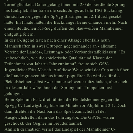
Tormöglichkeit. Daher gelang ihnen mit 2:0 der verdiente Sprung
ins Endspiel. Hier trafen die sechs Jungs auf die TSG Backnang,
die sich zuvor gegen die SpVgg Bissingen mit 2:1 durchgesetzt
hatte. Im Finale hatten die Backnanger keine Chancen mehr. Nach
einem deutlichen 5:1-Sieg durften die blau-weißen Mannheimer
endgültig feiern.
In der C-Jugend traten nach einer Absage ebenfalls neun
Mannschaften in zwei Gruppen gegeneinander an - allesamt
Vereine der Landes-, Leistungs- oder Verbandsstaffelklassen. "Es
ist beachtlich, wie die spielerische Qualität und Klasse der
Teilnehmer von Jahr zu Jahr zunimmt", freute sich GSV-
Jugendleiter Fritz Metsch. Auf diese Weise wird der Cup auch über
die Landesgrenzen hinaus immer populärer. So wird es für die
Pleidelsheimer selbst zwar immer schwerer mitzuhalten, aber auch
in diesem Jahr wäre ihnen der Sprung aufs Treppchen fast
gelungen.
Beim Spiel um Platz drei führten die Pleidelsheimer gegen die
SpVgg 07 Ludwigsburg bis eine Minute vor Abpfiff mit 2:1. Doch
dann drehten die Nachbarn das Spiel. Zunächst fiel der
Ausgleichstreffer, dann das Führungstor. Die GSVler waren
geschockt, der Gegner im Freudentaumel.
Ähnlich dramatisch verlief das Endspiel der Mannheimer C-