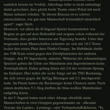
natürlich bereits im Vorfeld. Allerdings hätte er nicht unbedingt
damit gerechnet, dass gleich beide Teams einen Pokal mit nach
Hause nehmen würden. "In diesen Klassen ist es schwer
einzuschätzen, wie gut eine Mannschaft letztendlich tatsächlich
agiert", sagte Sirch.
Dennoch, vor allem die D-Jugend-Spieler harmonierten von
Beginn an gut auf dem Hallenfeld und zeigten schon während der
Vorrunde, dass großes Interesse am Tagessieg besteht. Unter den
insgesamt neun Mannschaften sicherten sie sich mit 10:2 Toren
locker den ersten Platz ihrer Fünfer-Gruppe. Im Halbfinale durfte
das VfR-Team somit gegen den Zweitplatzierten der anderen
Gruppe, den FV Ingersheim, antreten. Während der zehnminütigen
Spielzeit gaben die Gäste aus Mannheim den Ingersheimern keine
Tormöglichkeit. Daher gelang ihnen mit 2:0 der verdiente Sprung
ins Endspiel. Hier trafen die sechs Jungs auf die TSG Backnang,
die sich zuvor gegen die SpVgg Bissingen mit 2:1 durchgesetzt
hatte. Im Finale hatten die Backnanger keine Chancen mehr. Nach
einem deutlichen 5:1-Sieg durften die blau-weißen Mannheimer
endgültig feiern.
In der C-Jugend traten nach einer Absage ebenfalls neun
Mannschaften in zwei Gruppen gegeneinander an - allesamt
Vereine der Landes-, Leistungs- oder Verbandsstaffelklassen. "Es