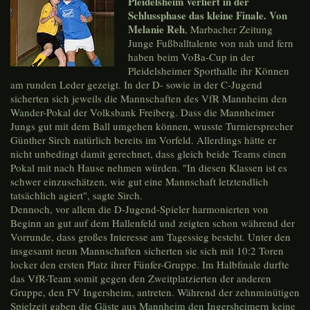
Pleidelsheim verliert in der
Schlussphase das kleine Finale. Von
Melanie Reh
, Marbacher Zeitung
Junge Fußballtalente von nah und fern
haben beim VoBa-Cup in der
Pleidelsheimer Sporthalle ihr Können
am runden Leder gezeigt. In der D- sowie in der C-Jugend
sicherten sich jeweils die Mannschaften des VfR Mannheim den
Wander-Pokal der Volksbank Freiberg. Dass die Mannheimer
Jungs gut mit dem Ball umgehen können, wusste Turniersprecher
Günther Sirch natürlich bereits im Vorfeld. Allerdings hätte er
nicht unbedingt damit gerechnet, dass gleich beide Teams einen
Pokal mit nach Hause nehmen würden. "In diesen Klassen ist es
schwer einzuschätzen, wie gut eine Mannschaft letztendlich
tatsächlich agiert", sagte Sirch.
Dennoch, vor allem die D-Jugend-Spieler harmonierten von
Beginn an gut auf dem Hallenfeld und zeigten schon während der
Vorrunde, dass großes Interesse am Tagessieg besteht. Unter den
insgesamt neun Mannschaften sicherten sie sich mit 10:2 Toren
locker den ersten Platz ihrer Fünfer-Gruppe. Im Halbfinale durfte
das VfR-Team somit gegen den Zweitplatzierten der anderen
Gruppe, den FV Ingersheim, antreten. Während der zehnminütigen
Spielzeit gaben die Gäste aus Mannheim den Ingersheimern keine