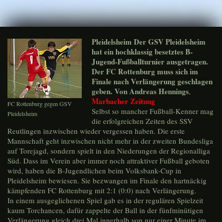
Pleidelsheim Der GSV Pleidelsheim
hat ein hochklassig besetztes B-
Jugend-Fußballturnier ausgetragen.
Der FC Rottenburg muss sich im
Finale nach Verlängerung geschlagen
geben. Von Andreas Hennings
,
Marbacher Zeitung
FC Rottenburg gegen GSV
Selbst so mancher Fußball-Kenner mag
Pleidelsheim
die erfolgreichen Zeiten des SSV
Reutlingen inzwischen wieder vergessen haben. Die erste
Mannschaft geht inzwischen nicht mehr in der zweiten Bundesliga
auf Torejagd, sondern spielt in den Niederungen der Regionalliga
Süd. Dass im Verein aber immer noch attraktiver Fußball geboten
wird, haben die B-Jugendlichen beim Volksbank-Cup in
Pleidelsheim bewiesen. Sie bezwangen im Finale den hartnäckig
kämpfenden FC Rottenburg mit 2:1 (0:0) nach Verlängerung.
In einem ausgeglichenen Spiel gab es in der regulären Spielzeit
kaum Torchancen, dafür zappelte der Ball in der fünfminütigen
Verlängerung gleich drei Mal innerhalb von nur einer Minute im