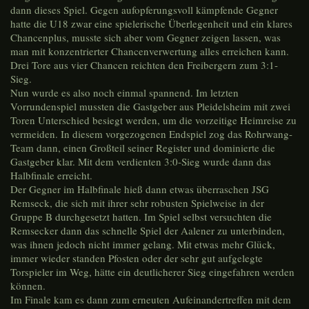
dann dieses Spiel. Gegen aufopferungsvoll kämpfende Gegner
hatte die U18 zwar eine spielerische Überlegenheit und ein klares
Chancenplus, musste sich aber vom Gegner zeigen lassen, was
man mit konzentrierter Chancenverwertung alles erreichen kann.
Drei Tore aus vier Chancen reichten den Freibergern zum 3:1-
Sieg.
Nun wurde es also noch einmal spannend. Im letzten
Vorrundenspiel mussten die Gastgeber aus Pleidelsheim mit zwei
Toren Unterschied besiegt werden, um die vorzeitige Heimreise zu
vermeiden. In diesem vorgezogenen Endspiel zog das Rohrwang-
Team dann, einen Großteil seiner Register und dominierte die
Gastgeber klar. Mit dem verdienten 3:0-Sieg wurde dann das
Halbfinale erreicht.
Der Gegner im Halbfinale hieß dann etwas überraschen JSG
Remseck, die sich mit ihrer sehr robusten Spielweise in der
Gruppe B durchgesetzt hatten. Im Spiel selbst versuchten die
Remsecker dann das schnelle Spiel der Aalener zu unterbinden,
was ihnen jedoch nicht immer gelang. Mit etwas mehr Glück,
immer wieder standen Pfosten oder der sehr gut aufgelegte
Torspieler im Weg, hätte ein deutlicherer Sieg eingefahren werden
können.
Im Finale kam es dann zum erneuten Aufeinandertreffen mit dem