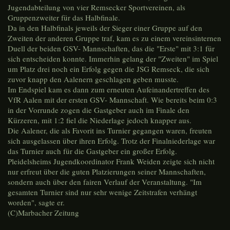
Jugendabteilung von vier Remsecker Sportvereinen, als
Gruppenzweiter für das Halbfinale.
Da in den Halbfinals jeweils der Sieger einer Gruppe auf den
Zweiten der anderen Gruppe traf, kam es zu einem vereinsinternen
Duell der beiden GSV- Mannschaften, das die "Erste" mit 3:1 für
sich entscheiden konnte. Immerhin gelang der "Zweiten" im Spiel
um Platz drei noch ein Erfolg gegen die JSG Remseck, die sich
zuvor knapp den Aalenern geschlagen geben musste.
Im Endspiel kam es dann zum erneuten Aufeinandertreffen des
VfR Aalen mit der ersten GSV- Mannschaft. Wie bereits beim 0:3
in der Vorrunde zogen die Gastgeber auch im Finale den
Kürzeren, mit 1:2 fiel die Niederlage jedoch knapper aus.
Die Aalener, die als Favorit ins Turnier gegangen waren, freuten
sich ausgelassen über ihren Erfolg. Trotz der Finalniederlage war
das Turnier auch für die Gastgeber ein großer Erfolg.
Pleidelsheims Jugendkoordinator Frank Weiden zeigte sich nicht
nur erfreut über die guten Platzierungen seiner Mannschaften,
sondern auch über den fairen Verlauf der Veranstaltung. "Im
gesamten Turnier sind nur sehr wenige Zeitstrafen verhängt
worden", sagte er.
(C)Marbacher Zeitung