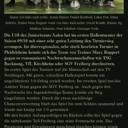
hinten von links nach rechts: Armin Hafner, Daniel Rembold, Lukas Feil, Julian
Ilzhöfer, Trainer Marc Ruppert vorne von links nach rechts: David Krauth, Hannes Ilg,
Matthias Schnizler, Paul Schubert, Guiseppe Viola
Die U18 des Juniorteams Aalen hat im ersten Hallenturnier der
Saison 09/10 mit einer sehr guten Leistung den Turniersieg
errungen. Im überregionalen, sehr stark besetzten Turnier in
Pleidelsheim konnte sich das Team von Trainer Marc Ruppert
gegen so renommierte Nachwuchsmannschaften wie TSG
Backnang, VfL Kirchheim oder SGV Freiberg durchsetzen.
Im ersten Spiel des Turniers traf die Mannschaft auf den TV
Neidlingen. Mit guten, schnellem Hallenspiel konnte ein
ungefährdeter 3:0-Erfolg erzielt werden. Im zweiten Spiel trat das
Aalener Team gegen die SGV Freiberg an. Auch gegen den
Nachwuchs des Jugendoberliga-Teams konnte ein Sieg
eingefahren werden. Durch die etwas nachlässige
Chancenverwertung blieb das Spiel bis zum Schluss spannend und
wurde nur knapp mit 1:0 gewonnen.
Mit den beiden Anfangserfolgen im Rücken sollte das Spiel gegen
die unbekannte TuS Freiberg eine reine Formsache sein. Das
Prognosen und Erwartungen manchmal täuschen können zeigte