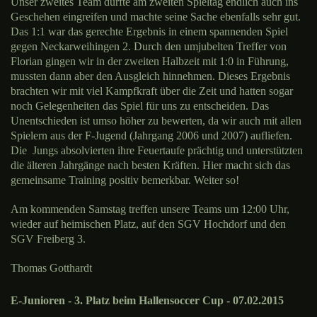
Unser zweites Team durfte am zweiten Spieltag endlich auch ins
Geschehen eingreifen und machte seine Sache ebenfalls sehr gut.
Das 1:1 war das gerechte Ergebnis in einem spannenden Spiel
gegen Neckarweihingen 2. Durch den umjubelten Treffer von
Florian gingen wir in der zweiten Halbzeit mit 1:0 in Führung,
mussten dann aber den Ausgleich hinnehmen. Dieses Ergebnis
brachten wir mit viel Kampfkraft über die Zeit und hatten sogar
noch Gelegenheiten das Spiel für uns zu entscheiden. Das
Unentschieden ist umso höher zu bewerten, da wir auch mit allen
Spielern aus der F-Jugend (Jahrgang 2006 und 2007) aufliefen.
Die Jungs absolvierten ihre Feuertaufe prächtig und unterstützten
die älteren Jahrgänge nach besten Kräften. Hier macht sich das
gemeinsame Training positiv bemerkbar. Weiter so!
Am kommenden Samstag treffen unsere Teams um 12:00 Uhr,
wieder auf heimischen Platz, auf den SGV Hochdorf und den
SGV Freiberg 3.
Thomas Gotthardt
E-Junioren - 3. Platz beim Hallensoccer Cup - 07.02.2015