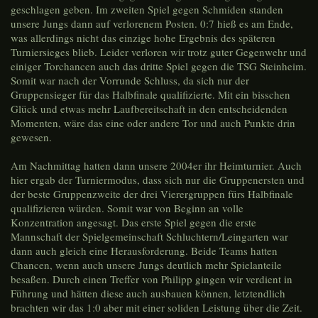
geschlagen geben. Im zweiten Spiel gegen Schmiden standen
unsere Jungs dann auf verlorenem Posten. 0:7 hieß es am Ende,
was allerdings nicht das einzige hohe Ergebnis des späteren
Turniersieges blieb. Leider verloren wir trotz guter Gegenwehr und
einiger Torchancen auch das dritte Spiel gegen die TSG Steinheim.
Somit war nach der Vorrunde Schluss, da sich nur der
Gruppensieger für das Halbfinale qualifizierte. Mit ein bisschen
Glück und etwas mehr Laufbereitschaft in den entscheidenden
Momenten, wäre das eine oder andere Tor und auch Punkte drin
gewesen.
Am Nachmittag hatten dann unsere 2004er ihr Heimturnier. Auch
hier ergab der Turniermodus, dass sich nur die Gruppenersten und
der beste Gruppenzweite der drei Vierergruppen fürs Halbfinale
qualifizieren würden. Somit war von Beginn an volle
Konzentration angesagt. Das erste Spiel gegen die erste
Mannschaft der Spielgemeinschaft Schluchtern/Leingarten war
dann auch gleich eine Herausforderung. Beide Teams hatten
Chancen, wenn auch unsere Jungs deutlich mehr Spielanteile
besaßen. Durch einen Treffer von Philipp gingen wir verdient in
Führung und hätten diese auch ausbauen können, letztendlich
brachten wir das 1:0 aber mit einer soliden Leistung über die Zeit.