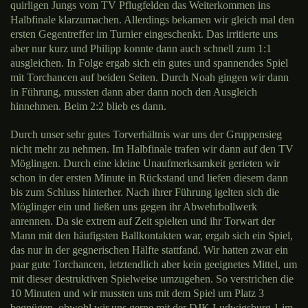
quirligen Jungs vom TV Pflugfelden das Weiterkommen ins
Halbfinale klarzumachen. Allerdings bekamen wir gleich mal den
ersten Gegentreffer im Turnier eingeschenkt. Das irritierte uns
aber nur kurz und Philipp konnte dann auch schnell zum 1:1
ausgleichen. In Folge ergab sich ein gutes und spannendes Spiel
mit Torchancen auf beiden Seiten. Durch Noah gingen wir dann
in Führung, mussten dann aber dann noch den Ausgleich
hinnehmen. Beim 2:2 blieb es dann.
Durch unser sehr gutes Torverhältnis war uns der Gruppensieg
nicht mehr zu nehmen. Im Halbfinale trafen wir dann auf den TV
Möglingen. Durch eine kleine Unaufmerksamkeit gerieten wir
schon in der ersten Minute in Rückstand und liefen diesem dann
bis zum Schluss hinterher. Nach ihrer Führung igelten sich die
Möglinger ein und ließen uns gegen ihr Abwehrbollwerk
anrennen. Da sie extrem auf Zeit spielten und ihr Torwart der
Mann mit den häufigsten Ballkontakten war, ergab sich ein Spiel,
das nur in der gegnerischen Hälfte stattfand. Wir hatten zwar ein
paar gute Torchancen, letztendlich aber kein geeignetes Mittel, um
mit dieser destruktiven Spielweise umzugehen. So verstrichen die
10 Minuten und wir mussten uns mit dem Spiel um Platz 3
begnügen, obwohl wir uns gerne mit der DJK Ludwigsburg 1 im