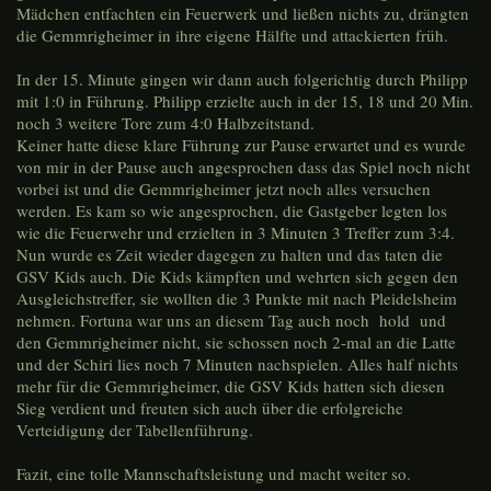
Mädchen entfachten ein Feuerwerk und ließen nichts zu, drängten
die Gemmrigheimer in ihre eigene Hälfte und attackierten früh.
In der 15. Minute gingen wir dann auch folgerichtig durch Philipp
mit 1:0 in Führung. Philipp erzielte auch in der 15, 18 und 20 Min.
noch 3 weitere Tore zum 4:0 Halbzeitstand.
Keiner hatte diese klare Führung zur Pause erwartet und es wurde
von mir in der Pause auch angesprochen dass das Spiel noch nicht
vorbei ist und die Gemmrigheimer jetzt noch alles versuchen
werden. Es kam so wie angesprochen, die Gastgeber legten los
wie die Feuerwehr und erzielten in 3 Minuten 3 Treffer zum 3:4.
Nun wurde es Zeit wieder dagegen zu halten und das taten die
GSV Kids auch. Die Kids kämpften und wehrten sich gegen den
Ausgleichstreffer, sie wollten die 3 Punkte mit nach Pleidelsheim
nehmen. Fortuna war uns an diesem Tag auch noch hold und
den Gemmrigheimer nicht, sie schossen noch 2-mal an die Latte
und der Schiri lies noch 7 Minuten nachspielen. Alles half nichts
mehr für die Gemmrigheimer, die GSV Kids hatten sich diesen
Sieg verdient und freuten sich auch über die erfolgreiche
Verteidigung der Tabellenführung.
Fazit, eine tolle Mannschaftsleistung und macht weiter so.