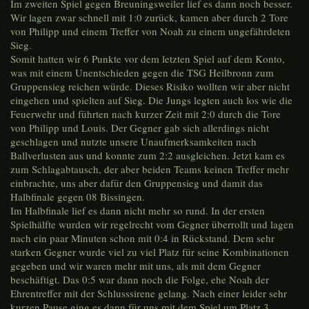
Im zweiten Spiel gegen Breuningsweiler lief es dann noch besser.
Wir lagen zwar schnell mit 1:0 zurück, kamen aber durch 2 Tore
von Philipp und einem Treffer von Noah zu einem ungefährdeten
Sieg.
Somit hatten wir 6 Punkte vor dem letzten Spiel auf dem Konto,
was mit einem Unentschieden gegen die TSG Heilbronn zum
Gruppensieg reichen würde. Dieses Risiko wollten wir aber nicht
eingehen und spielten auf Sieg. Die Jungs legten auch los wie die
Feuerwehr und führten nach kurzer Zeit mit 2:0 durch die Tore
von Philipp und Louis. Der Gegner gab sich allerdings nicht
geschlagen und nutzte unsere Unaufmerksamkeiten nach
Ballverlusten aus und konnte zum 2:2 ausgleichen. Jetzt kam es
zum Schlagabtausch, der aber beiden Teams keinen Treffer mehr
einbrachte, uns aber dafür den Gruppensieg und damit das
Halbfinale gegen 08 Bissingen.
Im Halbfinale lief es dann nicht mehr so rund. In der ersten
Spielhälfte wurden wir regelrecht vom Gegner überrollt und lagen
nach ein paar Minuten schon mit 0:4 in Rückstand. Dem sehr
starken Gegner wurde viel zu viel Platz für seine Kombinationen
gegeben und wir waren mehr mit uns, als mit dem Gegner
beschäftigt. Das 0:5 war dann noch die Folge, ehe Noah der
Ehrentreffer mit der Schlusssirene gelang. Nach einer leider sehr
kurzen Pause ging es dann für uns mit dem Spiel um Platz 3