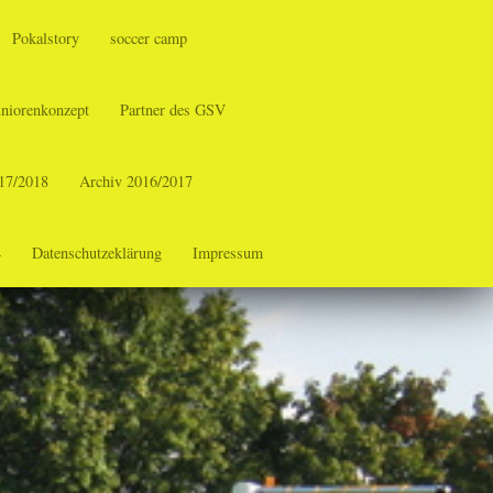
Pokalstory
soccer camp
uniorenkonzept
Partner des GSV
17/2018
Archiv 2016/2017
4
Datenschutzeklärung
Impressum