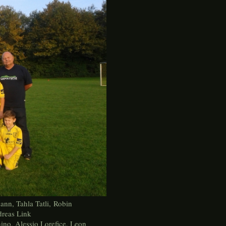
nn, Tahla Tatli,
Robin
dreas Link
no, Alessio Lorefice, Leon