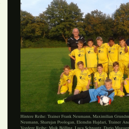
Hintere Reihe: Trainer Frank Neumann, Maximilian Grundma
Neumann, Sharujan Poologan, Elemdin Hajdari, Trainer An
Vordere Reihe: Maik Bölling, Luca Schnautz, Dario Magagni