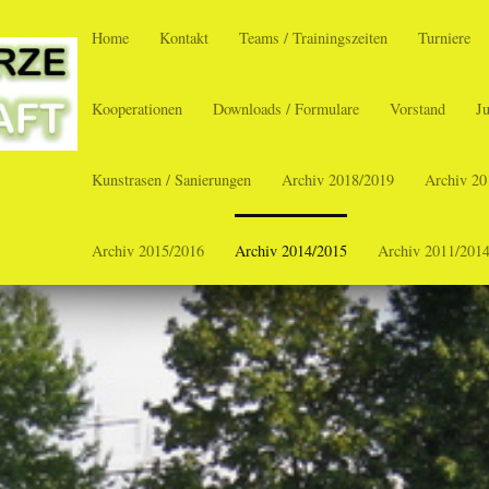
Home
Kontakt
Teams / Trainingszeiten
Turniere
Kooperationen
Downloads / Formulare
Vorstand
J
Kunstrasen / Sanierungen
Archiv 2018/2019
Archiv 20
Archiv 2015/2016
Archiv 2014/2015
Archiv 2011/201