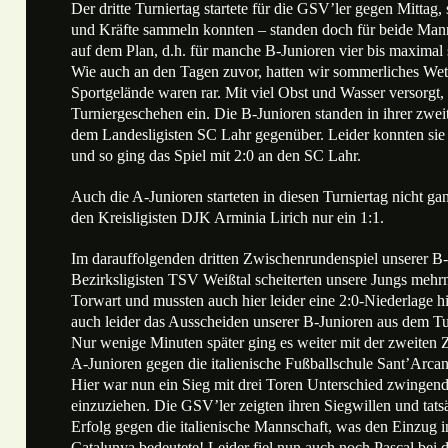
Der dritte Turniertag startete für die GSV’ler gegen Mittag,
und Kräfte sammeln konnten – standen doch für beide Man
auf dem Plan, d.h. für manche B-Junioren vier bis maximal 
Wie auch an den Tagen zuvor, hatten wir sommerliches Wet
Sportgelände waren rar. Mit viel Obst und Wasser versorgt, 
Turniergeschehen ein. Die B-Junioren standen in ihrer z
dem Landesligisten SC Lahr gegenüber. Leider konnten sie
und so ging das Spiel mit 2:0 an den SC Lahr.
Auch die A-Junioren starteten in diesen Turniertag nicht ga
den Kreisligisten DJK Arminia Lirich nur ein 1:1.
Im darauffolgenden dritten Zwischenrundenspiel unserer B
Bezirksligisten TSV Weißtal scheiterten unsere Jungs meh
Torwart und mussten auch hier leider eine 2:0-Niederlage h
auch leider das Ausscheiden unserer B-Junioren aus dem Tu
Nur wenige Minuten später ging es weiter mit der zweite
A-Junioren gegen die italienische Fußballschule Sant’Arcan
Hier war nun ein Sieg mit drei Toren Unterschied zwingend
einzuziehen. Die GSV’ler zeigten ihren Siegwillen und tatsä
Erfolg gegen die italienische Mannschaft, was den Einzug 
Catalunya bedeutete! Leider fiel nun auch noch Pascal bei d