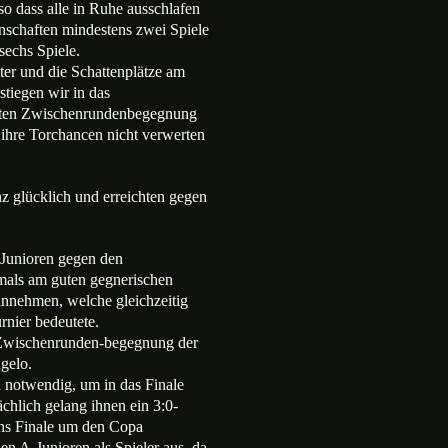
 so dass alle in Ruhe ausschlafen
nschaften mindestens zwei Spiele
sechs Spiele.
ter und die Schattenplätze am
stiegen wir in das
weiten Zwischenrundenbegegnung
 ihre Torchancen nicht verwerten
nz glücklich und erreichten gegen
-Junioren gegen den
rmals am guten gegnerischen
innehmen, welche gleichzeitig
rnier bedeutete.
n Zwischenrunden-begegnung der
gelo.
 notwendig, um in das Finale
chlich gelang ihnen ein 3:0-
ins Finale um den Copa
en A-Junioren als Spieler aus, da