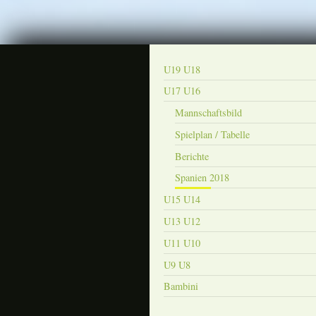
U19 U18
U17 U16
Mannschaftsbild
Spielplan / Tabelle
Berichte
Spanien 2018
U15 U14
U13 U12
U11 U10
U9 U8
Bambini