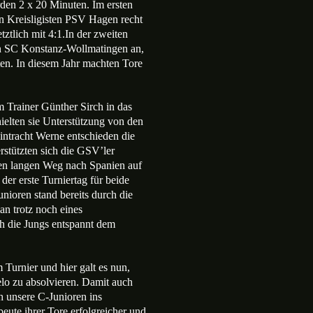
rden 2 x 20 Minuten. Im ersten
en Kreisligisten PSV Hagen recht
ztlich mit 4:1.In der zweiten
en SC Konstanz-Wollmatingen an,
ten. In diesem Jahr machten Tore
m Trainer Günther Sirch in das
hielten sie Unterstützung von den
intracht Werne entschieden die
rstützten sich die GSV’ler
 den langen Weg nach Spanien auf
er erste Turniertag für beide
ioren stand bereits durch die
an trotz noch eines
ch die Jungs entspannt dem
Turnier und hier galt es nun,
elo zu absolvieren. Damit auch
h unsere C-Junioren ins
beute ihrer Tore erfolgreicher und