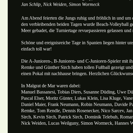
Jan Schlip, Nick Weiden, Simon Wormeck
Am Abend feierten die Jungs ruhig und fröhlich in und um
den verbleibenden beiden Tagen wurde Beach-Volleyball ge
Meer gebadet, die Turniertage revuepassieren gelassen und r
Schöne und ereignisreiche Tage in Spanien liegen hinter uns
einfach toll war!
Die A-Junioren-, B-Junioren- und C-Junioren-Spieler mit ih
Remke und Günther Sirch haben tollen Fußball gezeigt und
einen Pokal mit nachhause bringen. Herzlichen Glückwuns
In Malgrat de Mar waren dabei:
Manuel Bassanesi, Tobias Diers, Susanne Düding, Uwe Düd
Pascal Elser, Moritz Günter, Lukas Klein, Lisa Kluge, Van
Daniel Maier, Frank Neumann, Robin Neumann, Davide Pa
Remke, Tom Rendle, Dennis Rosenecker, Nico Sarcev, Jan 
Sirch, Kevin Sirch, Patrick Sirch, Dominik Telebuh, Roma
Nick Weiden, Lucas Weilguny, Simon Wormeck, Hannes 