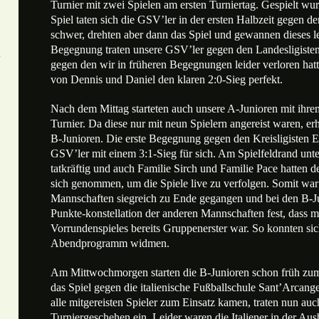
Turnier mit zwei Spielen am ersten Turniertag. Gespielt wu
Spiel taten sich die GSV’ler in der ersten Halbzeit gegen d
schwer, drehten aber dann das Spiel und gewannen dieses let
Begegnung traten unsere GSV’ler gegen den Landesligist
gegen den wir in früheren Begegnungen leider verloren hat
von Dennis und Daniel den klaren 2:0-Sieg perfekt.
Nach dem Mittag starteten auch unsere A-Junioren mit ihre
Turnier. Da diese nur mit neun Spielern angereist waren, er
B-Junioren. Die erste Begegnung gegen den Kreisligisten E
GSV’ler mit einem 3:1-Sieg für sich. Am Spielfeldrand unte
tatkräftig und auch Familie Sirch und Familie Pace hatten
sich genommen, um die Spiele live zu verfolgen. Somit war d
Mannschaften siegreich zu Ende gegangen und bei den B-Jun
Punkte-konstellation der anderen Mannschaften fest, dass m
Vorrundenspieles bereits Gruppenerster war. So konnten si
Abendprogramm widmen.
Am Mittwochmorgen starten die B-Junioren schon früh zum 
das Spiel gegen die italienische Fußballschule Sant’Arcang
alle mitgereisten Spieler zum Einsatz kamen, traten nun auc
Turniergeschehen ein. Leider waren die Italiener in der Aus