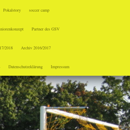
Pokalstory
soccer camp
uniorenkonzept
Partner des GSV
17/2018
Archiv 2016/2017
4
Datenschutzeklärung
Impressum