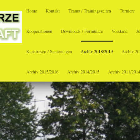
Home
Kontakt
Teams / Trainingszeiten
Turniere
Kooperationen
Downloads / Formulare
Vorstand
J
Kunstrasen / Sanierungen
Archiv 2018/2019
Archiv 20
Archiv 2015/2016
Archiv 2014/2015
Archiv 2011/201