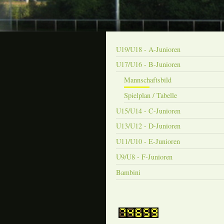
U19/U18 - A-Junioren
U17/U16 - B-Junioren
Mannschaftsbild
Spielplan / Tabelle
U15/U14 - C-Junioren
U13/U12 - D-Junioren
U11/U10 - E-Junioren
U9/U8 - F-Junioren
Bambini