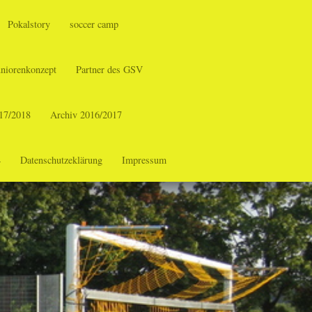
Pokalstory
soccer camp
uniorenkonzept
Partner des GSV
17/2018
Archiv 2016/2017
4
Datenschutzeklärung
Impressum