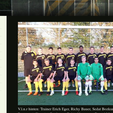
V.l.n.r hinten: Trainer Erich Eger, Richy Bauer, Sedat Bozku