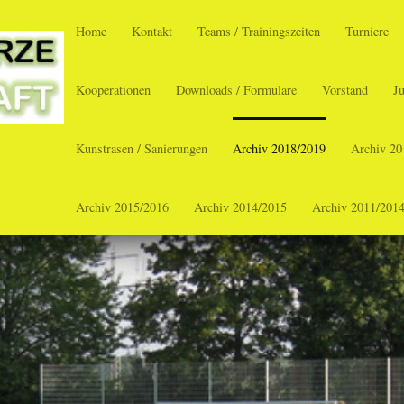
Home
Kontakt
Teams / Trainingszeiten
Turniere
Kooperationen
Downloads / Formulare
Vorstand
J
Kunstrasen / Sanierungen
Archiv 2018/2019
Archiv 20
Archiv 2015/2016
Archiv 2014/2015
Archiv 2011/201